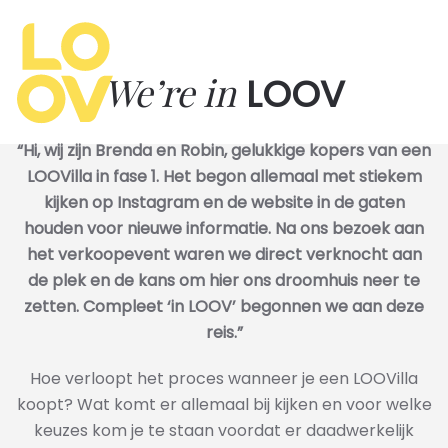
Overslaan
en
We’re in
LOOV
naar
de
inhoud
“Hi, wij zijn Brenda en Robin, gelukkige kopers van een
gaan
LOOVilla in fase 1. Het begon allemaal met stiekem
kijken op Instagram en de website in de gaten
houden voor nieuwe informatie. Na ons bezoek aan
het verkoopevent waren we direct verknocht aan
de plek en de kans om hier ons droomhuis neer te
zetten. Compleet ‘in LOOV’ begonnen we aan deze
reis.”
Hoe verloopt het proces wanneer je een LOOVilla
koopt? Wat komt er allemaal bij kijken en voor welke
keuzes kom je te staan voordat er daadwerkelijk